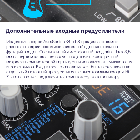
Дополнительные входные предусилители
Модели микшеров AuraSonics K4 и K8 предлагают самые
разные сценарии использования за счёт дополнительных
функций входов. Специальный микрофонный вход mini-Jack 3,5
мм на первом канале позволяет подключить электретный
микрофон компьютерной гарнитуры и использовать микшер для
игр и стримов. Вход второго канала может быть переключён на
отдельный гитарный предусилитель с высокоомным входом Hi-
Z, что позволяет подключить к компьютеру электрогитару.