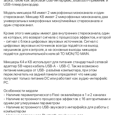
звука, такие как звуковой USB-интерфейс, Bluetooth-приёмник и
USB-плеер/рекордер.
Модель микшера K4 имеет 2 микрофонных моноканала и один
стереоканал. Микшер K8 имеет 2 микрофонных моноканала, два
универсальных микрофонных моно/линейных стереоканала и
один стереоканал.
Кроме этого микшеры имеют два внутренних стереоканала, один
из которых, это возврат сигнала с процессора эффектов, и второй
- сигнал с блока цифровых звуковых источников. Сигнал с
цифровых звуковых источников всегда подаётся на выход
наушников для контроля, а на основные выходы микшера
подаётся дополнительной кнопкой TO MON/TO MAIN.
Микшеры К4 и К8 используют для питания стандартный сетевой
адаптер 5В через кабель USB-A - USB-C. Также возможно
питание микшера от USB- разъёма компьютера, при этом
переключатель на задней панели определяет что микшер
получает только питание DC или работает как аудио-интерфейс
PC.
Особенности модели
- Наличие параметрического Flexi-эквалайзера в 1 и 2 каналах
- Наличие встроенного процессора эффектов с 16 алгоритмами и
одним регулируемым параметром
- Наличие встроенного USB-звукового интерфейса для работы с
компьютером