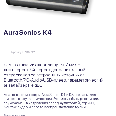
AuraSonics K4
Артикул: N0892
компактный микшерный пульт 2 мик.+1
лин.стерео+FXстерео+дополнительный
стереоканал со встроенных источников
Bluetooth/PC-Audio/USB-плеер, параметрический
эквалайзер FlexiEQ
Аналоговые микшеры AuraSonics K4 и K8 созданы для
широкого круга применения. Это могут быть репетиции,
звукозапись, выступления перед аудиторией, стримы,
монтаж видео и просто воспроизведение музыки.
Все описание