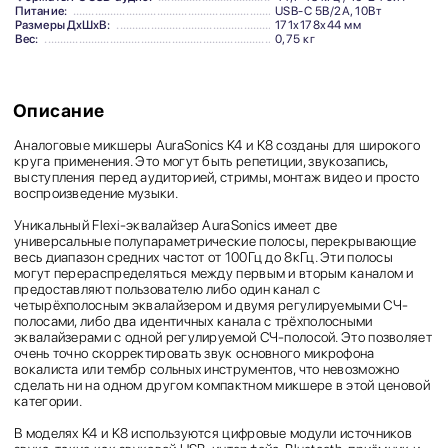
Питание:
USB-C 5В/2А, 10Вт
Размеры ДхШхВ:
171х178х44 мм
Вес:
0,75 кг
Описание
Аналоговые микшеры AuraSonics K4 и K8 созданы для широкого
круга применения. Это могут быть репетиции, звукозапись,
выступления перед аудиторией, стримы, монтаж видео и просто
воспроизведение музыки.
Уникальный Flexi-эквалайзер AuraSonics имеет две
универсальные полупараметрические полосы, перекрывающие
весь диапазон средних частот от 100Гц до 8кГц. Эти полосы
могут перераспределяться между первым и вторым каналом и
предоставляют пользователю либо один канал с
четырёхполосным эквалайзером и двумя регулируемыми СЧ-
полосами, либо два идентичных канала с трёхполосными
эквалайзерами с одной регулируемой СЧ-полосой. Это позволяет
очень точно скорректировать звук основного микрофона
вокалиста или тембр сольных инструментов, что невозможно
сделать ни на одном другом компактном микшере в этой ценовой
категории.
В моделях K4 и K8 используются цифровые модули источников