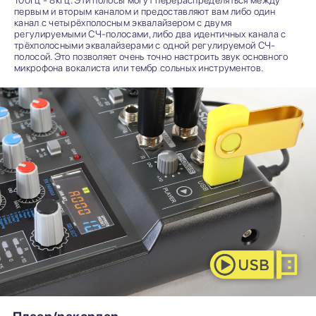
первым и вторым каналом и предоставляют вам либо один
канал с четырёхполосным эквалайзером с двумя
регулируемыми СЧ-полосами, либо два идентичных канала с
трёхполосными эквалайзерами с одной регулируемой СЧ-
полосой. Это позволяет очень точно настроить звук основного
микрофона вокалиста или тембр сольных инструментов.