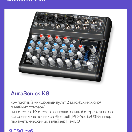
AuraSonics K8
компактный микшерный пульт 2 мик.+2мик.моно/
линейных стерео+1
лин.стерео+FXстерео+дополнительный стереоканал со
встроенных источников Bluetuuth/PC-Audio/USB-плеер,
параметрический эквалайзер FlexiEQ
9 390 руб.