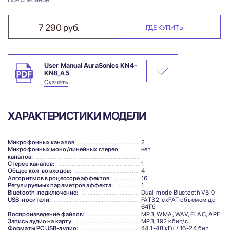
7 290 руб.
ГДЕ КУПИТЬ
User Manual AuraSonics KN4-
KN8_A5
Скачать
ХАРАКТЕРИСТИКИ МОДЕЛИ
Микрофонных каналов:
2
Микрофонных моно/линейных стерео
нет
каналов:
Стерео каналов:
1
Общее кол-во входов:
4
Алгоритмов в роцессоре эффектов:
16
Регулируемых параметров эффекта:
1
Bluetooth-подключение:
Dual-mode Bluetooth V5.0
USB-носители:
FAT32, exFAT объёмом до
64Гб
Воспроизведение файлов:
MP3, WMA, WAV, FLAC, APE
Запись аудио на карту:
MP3, 192 кбит/с
Форматы PC USB-аудио:
44,1-48 кГц / 16-24 бит