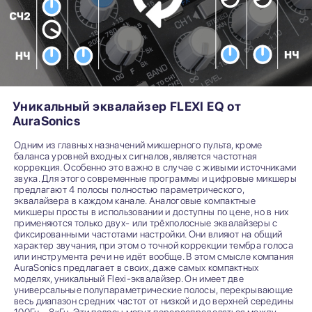
Уникальный эквалайзер FLEXI EQ от
AuraSonics
Одним из главных назначений микшерного пульта, кроме
баланса уровней входных сигналов, является частотная
коррекция. Особенно это важно в случае с живыми источниками
звука. Для этого современные программы и цифровые микшеры
предлагают 4 полосы полностью параметрического,
эквалайзера в каждом канале. Аналоговые компактные
микшеры просты в использовании и доступны по цене, но в них
применяются только двух- или трёхполосные эквалайзеры с
фиксированными частотами настройки. Они влияют на общий
характер звучания, при этом о точной коррекции тембра голоса
или инструмента речи не идёт вообще. В этом смысле компания
AuraSonics предлагает в своих, даже самых компактных
моделях, уникальный Flexi-эквалайзер. Он имеет две
универсальные полупараметрические полосы, перекрывающие
весь диапазон средних частот от низкой и до верхней середины
100Гц - 8кГц. Эти полосы могут перераспределяться между