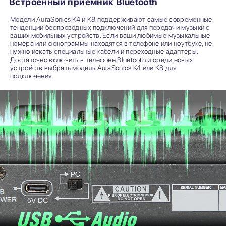
Встроенный приёмник Bluetooth
Модели AuraSonics K4 и K8 поддерживают самые современные
тенденции беспроводных подключений для передачи музыки с
ваших мобильных устройств. Если ваши любимые музыкальные
номера или фонограммы находятся в телефоне или ноутбуке, не
нужно искать специальные кабели и переходные адаптеры.
Достаточно включить в телефоне Bluetooth и среди новых
устройств выбрать модель AuraSonics K4 или K8 для
подключения.