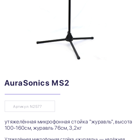
AuraSonics MS2
Артикул: N2577
утяжелённая микрофонная стойка "журавль", высота
100-160см, журавль 76см, 3,2кг
Утяжелённая микрофонная стойка «журавль» — надёжная