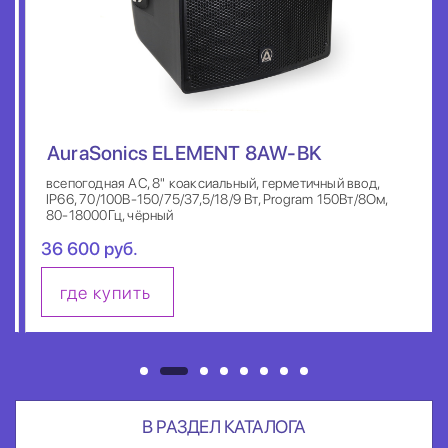
AuraSonics ELEMENT 8AW-BK
всепогодная АС, 8" коаксиальный, герметичный ввод,
IP66, 70/100B-150/75/37,5/18/9 Вт, Program 150Вт/8Ом,
80-18000Гц, чёрный
36 600 руб.
где купить
В РАЗДЕЛ КАТАЛОГА