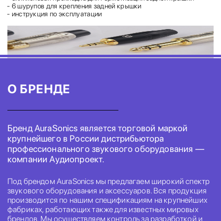
- 6 шурупов для крепления задней крышки
- инструкция по эксплуатации
О БРЕНДЕ
Бренд AuraSonics является торговой маркой
крупнейшего в России дистрибьютора
профессионального звукового оборудования —
компании Аудиопроект.
Под брендом AuraSonics мы предлагаем широкий спектр
звукового оборудования и аксессуаров. Вся продукция
производится по нашим спецификациям на крупнейших
фабриках, работающих также для известных мировых
брендов. Мы осуществляем контроль за разработкой и