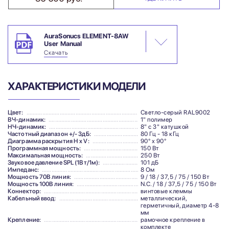
AuraSonucs ELEMENT-8AW
User Manual
Скачать
ХАРАКТЕРИСТИКИ МОДЕЛИ
Цвет:
Светло-серый RAL9002
ВЧ-динамик:
1" полимер
НЧ-динамик:
8" с 3" катушкой
Частотный диапазон +/- 3дБ:
80 Гц - 18 кГц
Диаграмма раскрытия H x V:
90° x 90°
Программная мощность:
150 Вт
Максимальная мощность:
250 Вт
Звуковое давление SPL (1Вт/1м):
101 дБ
Импеданс:
8 Ом
Мощность 70В линия:
9 / 18 / 37,5 / 75 / 150 Вт
Мощность 100В линия:
N.C. / 18 / 37,5 / 75 / 150 Вт
Коннектор:
винтовые клеммы
Кабельный ввод:
металлический,
герметичный, диаметр 4-8
мм
Крепление:
рамочное крепление в
комплекте