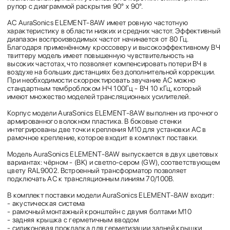
рупор с диаграммой раскрытия 90° x 90°.
АС AuraSonics ELEMENT-8AW имеет ровную частотную
характеристику в области низких и средних частот. Эффективный
диапазон воспроизводимых частот начинается от 80 Гц.
Благодаря применённому кроссоверу и высокоэффективному ВЧ
твиттеру модель имеет повышенную чувствительность на
высоких частотах, что позволяет компенсировать потери ВЧ в
воздухе на больших дистанциях без дополнительной коррекции.
При необходимости скорректировать звучание АС можно
стандартным темброблоком НЧ 100Гц - ВЧ 10 кГц, который
имеют множество моделей трансляционных усилителей.
Корпус модели AuraSonics ELEMENT-8AW выполнен из прочного
армированного волокном пластика. В боковые стенки
интегрированы две точки крепления M10 для установки АС в
рамочное крепление, которое входит в комплект поставки.
Модель AuraSonics ELEMENT-8AW выпускается в двух цветовых
вариантах: чёрном - (BK) и светло-сером (GW), соответствующем
цвету RAL9002. Встроенный трансформатор позволяет
подключать АС к трансляционным линиям 70/100В.
В комплект поставки модели AuraSonics ELEMENT-8AW входит:
- акустическая система
- рамочный монтажный кронштейн с двумя болтами M10
- задняя крышка с герметичным вводом
- силиконовая прокладка для герметизации задней крышки