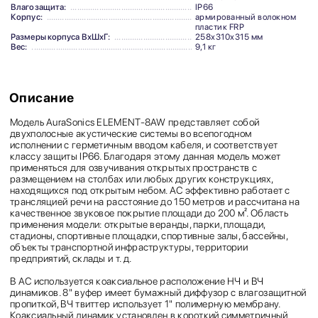
Влагозащита:
IP66
Корпус:
армированный волокном
пластик FRP
Размеры корпуса ВхШхГ:
258х310х315 мм
Вес:
9,1 кг
Описание
Модель AuraSonics ELEMENT-8AW представляет собой
двухполосные акустические системы во всепогодном
исполнении с герметичным вводом кабеля, и соответствует
классу защиты IP66. Благодаря этому данная модель может
применяться для озвучивания открытых пространств с
размещением на столбах или любых других конструкциях,
находящихся под открытым небом. АС эффективно работает с
трансляцией речи на расстояние до 150 метров и рассчитана на
качественное звуковое покрытие площади до 200 м². Область
применения модели: открытые веранды, парки, площади,
стадионы, спортивные площадки, спортивные залы, бассейны,
объекты транспортной инфраструктуры, территории
предприятий, склады и т. д.
В АС используется коаксиальное расположение НЧ и ВЧ
динамиков. 8" вуфер имеет бумажный диффузор с влагозащитной
пропиткой, ВЧ твиттер использует 1" полимерную мембрану.
Коаксиальный динамик установлен в короткий симметричный