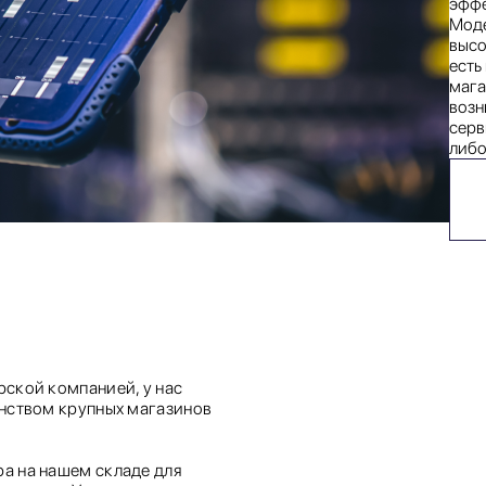
эффе
Моде
высо
есть
мага
возн
серв
либо
ской компанией, у нас
инством крупных магазинов
а на нашем складе для