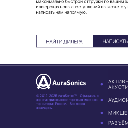
максимально быстрой отгрузки по вашим за
или сроках новых поступлений вы можете у
написать нам напрямую.
НАПИСАТЬ
НАЙТИ ДИЛЕРА
АКТИВ
АКУСТ
© 2012-2025 AuraSonics™
Официально
АУДИО
зарегистрированная торговая марка на
территории России.
Все права
защищены.
МИКШЕ
РАЗЪЁ