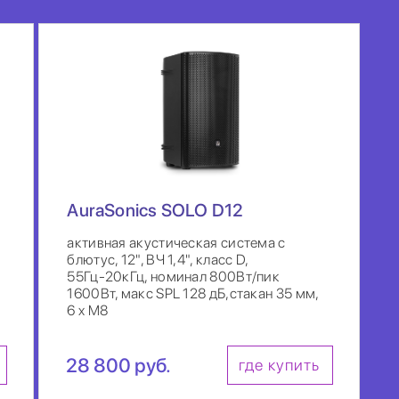
AuraSonics SOLO D12
активная акустическая система с
блютус, 12", ВЧ 1,4", класс D,
55Гц-20кГц, номинал 800Вт/пик
1600Вт, макс SPL 128 дБ,стакан 35 мм,
6 x M8
28 800 руб.
где купить