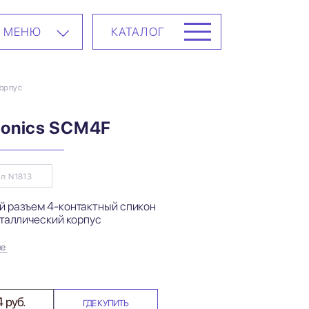
МЕНЮ
КАТАЛОГ
корпус
Sonics SCM4F
л: N1813
й разъем 4-контактный спикон
еталлический корпус
ие
 руб.
ГДЕ КУПИТЬ