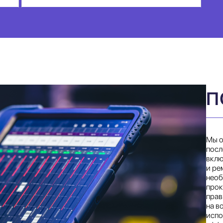
П
Мы о
посл
вклю
и ре
необ
прок
прав
на в
испо