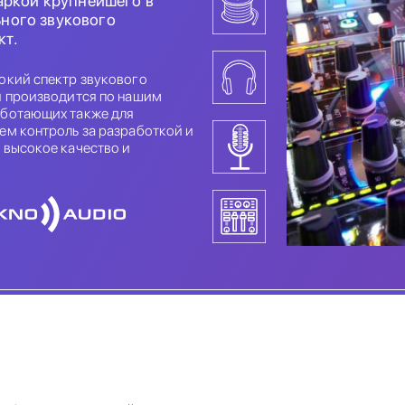
аркой крупнейшего в
ного звукового
кт.
окий спектр звукового
я производится по нашим
аботающих также для
ем контроль за разработкой и
 высокое качество и