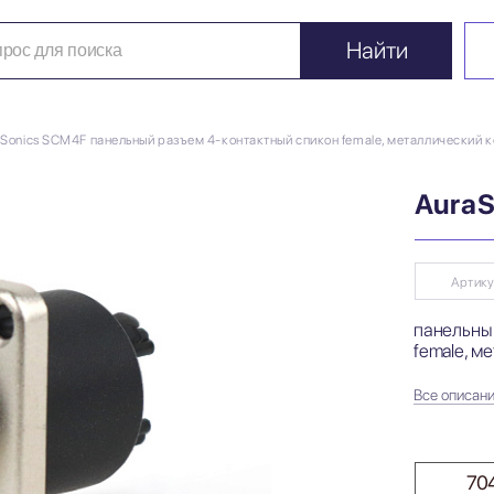
Найти
Sonics SCM4F панельный разъем 4-контактный спикон female, металлический 
Aura
Артику
панельны
female, м
Все описан
704