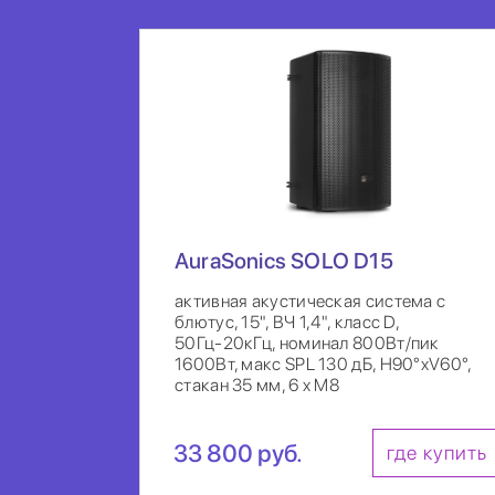
AuraSonics SOLO D15
активная акустическая система с
блютус, 15", ВЧ 1,4", класс D,
50Гц-20кГц, номинал 800Вт/пик
1600Вт, макс SPL 130 дБ, H90°xV60°,
стакан 35 мм, 6 x M8
33 800 руб.
где купить