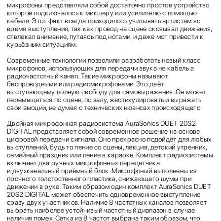
микрофоны представляли собой достаточно простое устройство,
которое подключалось к микшеру или усилителю с помощью
кабеля. Этот факт всегда приходилось учитывать артистам во
время выступления, так как провод на сцене сковывал движения,
отвлекал внимание, путаясь под ногами, и даже мог привести к
курьёзным ситуациям.
Современные технологии позволили разработать новый класс
микрофонов, использующих для передачи звука не кабель а
радиочастотный канал. Такие микрофоны называют
беспроводными или радиомикрофонами. Это даёт
выступающему полную свободу для самовыражения. Он может
перемещаться по сцене, по залу, жестикулировать и выражать
свои эмоции, не думая о технических нюансах происходящего.
Двойная микрофонная радиосистема AuraSonics DUET 20S2
DIGITAL представляет собой современное решение на основе
цифровой передачи сигнала. Оно прекрасно подойдёт для любых
выступлений, будь то пение со сцены, лекция, детский утренник,
семейный праздник или пение в караоке. Комплект радиосистемы
включает два ручных микрофонных передатчика
и двухканальный приёмный блок. Микрофоный выполнены из
прочного толстостенного пластика, снижающего шумы при
движении в руке. Таким образом один комплект AuraSonics DUET
20S2 DIGITAL может обеспечить одновременное выступление
сразу двух участников. Наличие 8 частотных каналов позволяет
выбрать наиболее устойчивый частотный диапазон в случае
наличия помех. Сетка из 8 частот выбрана таким образом, что