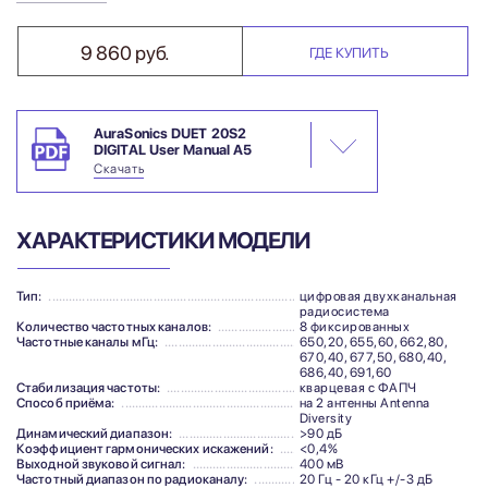
9 860 руб.
ГДЕ КУПИТЬ
AuraSonics DUET 20S2
DIGITAL User Manual A5
Скачать
ХАРАКТЕРИСТИКИ МОДЕЛИ
Тип:
цифровая двухканальная
радиосистема
Количество частотных каналов:
8 фиксированных
Частотные каналы мГц:
650,20, 655,60, 662,80,
670,40, 677,50, 680,40,
686,40, 691,60
Стабилизация частоты:
кварцевая с ФАПЧ
Способ приёма:
на 2 антенны Antenna
Diversity
Динамический диапазон:
>90 дБ
Коэффициент гармонических искажений:
<0,4%
Выходной звуковой сигнал:
400 мВ
Частотный диапазон по радиоканалу:
20 Гц - 20 кГц +/-3 дБ