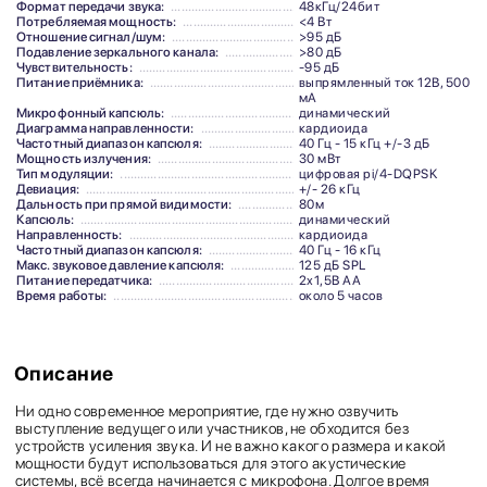
Формат передачи звука:
48кГц/24бит
Потребляемая мощность:
<4 Вт
Отношение сигнал/шум:
>95 дБ
Подавление зеркального канала:
>80 дБ
Чувствительность:
-95 дБ
Питание приёмника:
выпрямленный ток 12В, 500
мА
Микрофонный капсюль:
динамический
Диаграмма направленности:
кардиоида
Частотный диапазон капсюля:
40 Гц - 15 кГц +/-3 дБ
Мощность излучения:
30 мВт
Тип модуляции:
цифровая pi/4-DQPSK
Девиация:
+/- 26 кГц
Дальность при прямой видимости:
80м
Капсюль:
динамический
Направленность:
кардиоида
Частотный диапазон капсюля:
40 Гц - 16 кГц
Макс. звуковое давление капсюля:
125 дБ SPL
Питание передатчика:
2x1,5В АА
Время работы:
около 5 часов
Описание
Ни одно современное мероприятие, где нужно озвучить
выступление ведущего или участников, не обходится без
устройств усиления звука. И не важно какого размера и какой
мощности будут использоваться для этого акустические
системы, всё всегда начинается с микрофона. Долгое время