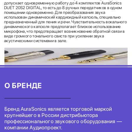
допускает одновременную работу до 4 комплектов AuraSonics
DUET 20S2 DIGITAL, то есть до 8 ручных передатчиков в одном
помещении одновременно. Для преобразования звука
использован динамический кардиоидный капсюль, специально
предназначенный для пения и речи. Чувствительность вокального
динамического капсюля предполагает близкое использование
микрофона, что предотвращает возникновение обратной связи в
виде громкого тонального свиста при усилении звука
акустическими системами в зале.
О БРЕНДЕ
Бренд AuraSonics является торговой маркой
крупнейшего в России дистрибьютора
профессионального звукового оборудования —
компании Аудиопроект.