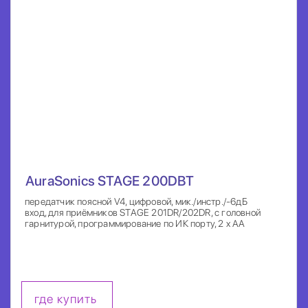
AuraSonics STAGE 200DBT
передатчик поясной V4, цифровой, мик./инстр./-6дБ
вход, для приёмников STAGE 201DR/202DR, с головной
гарнитурой, программирование по ИК порту, 2 x AA
где купить