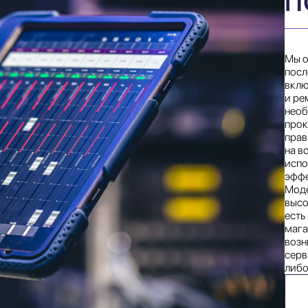
П
Мы о
посл
вклю
и ре
необ
прок
прав
на в
испо
эффе
Моде
высо
есть
мага
возн
серв
либо