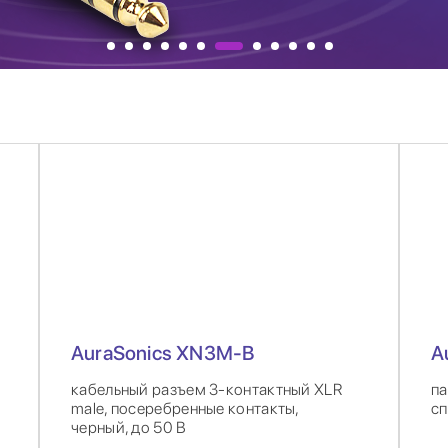
AuraSonics XN3M-B
A
кабельный разъем 3-контактный XLR
па
male, посеребренные контакты,
сп
черный, до 50 В