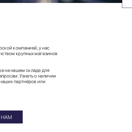
ской компанией, у нас
инством крупных магазинов
а на нашем складе для
просам. Узнать о наличии
 наших партнёров или
 НАМ