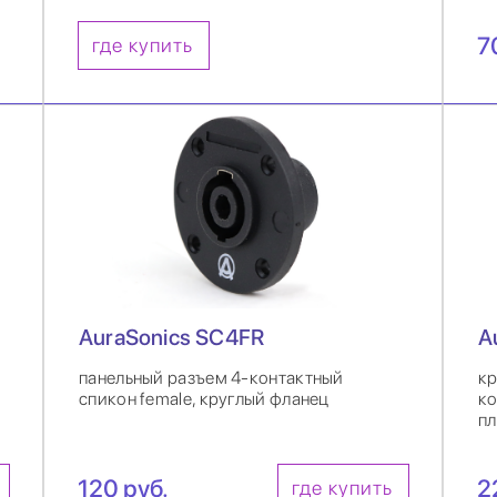
7
где купить
AuraSonics SC4FR
A
панельный разъем 4-контактный
кр
спикон female, круглый фланец
ко
пл
120 руб.
2
где купить