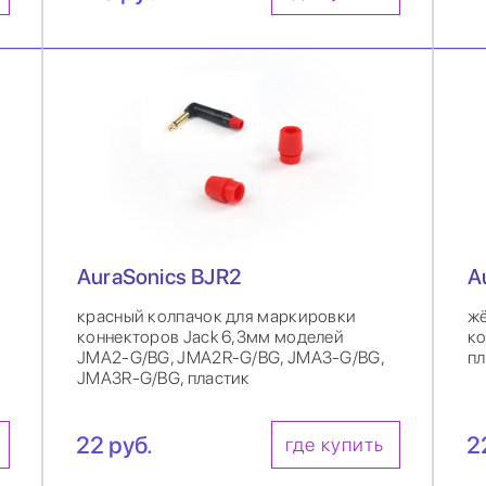
AuraSonics BJR2
A
красный колпачок для маркировки
жё
коннекторов Jack 6,3мм моделей
ко
JMA2-G/BG, JMA2R-G/BG, JMA3-G/BG,
пл
JMA3R-G/BG, пластик
22 руб.
2
где купить