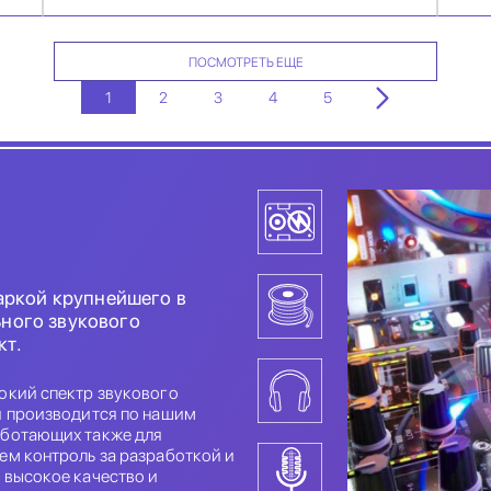
ПОСМОТРЕТЬ ЕЩЕ
1
2
3
4
5
аркой крупнейшего в
ного звукового
кт.
окий спектр звукового
я производится по нашим
аботающих также для
ем контроль за разработкой и
 высокое качество и