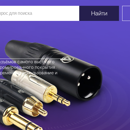
Найти
разъёмов самого высокого
хромированного покрытия.
временное использование и