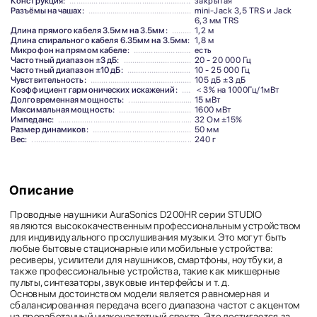
Конструкция:
закрытая
Разъёмы на чашах:
mini-Jack 3,5 TRS и Jack
6,3 мм TRS
Длина прямого кабеля 3.5мм на 3.5мм:
1,2 м
Длина спирального кабеля 6.35мм на 3.5мм:
1,8 м
Микрофон на прямом кабеле:
есть
Частотный диапазон ±3 дБ:
20 - 20 000 Гц
Частотный диапазон ±10 дБ:
10 - 25 000 Гц
Чувствительность:
105 дБ ±3 дБ
Коэффициент гармонических искажений:
＜3% на 1000Гц/1мВт
Долговременная мощность:
15 мВт
Максимальная мощность:
1600 мВт
Импеданс:
32 Ом ±15%
Размер динамиков:
50 мм
Вес:
240 г
Описание
Проводные наушники AuraSonics D200HR серии STUDIO
являются высококачественным профессиональным устройством
для индивидуального прослушивания музыки. Это могут быть
любые бытовые стационарные или мобильные устройства:
ресиверы, усилители для наушников, смартфоны, ноутбуки, а
также профессиональные устройства, такие как микшерные
пульты, синтезаторы, звуковые интерфейсы и т. д.
Основным достоинством модели является равномерная и
сбалансированная передача всего диапазона частот с акцентом
на проработанный низкочастотный спектр. Это достигается за